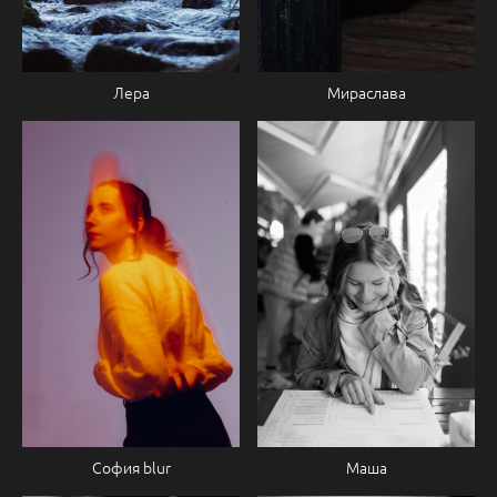
Лера
Мираслава
София blur
Маша