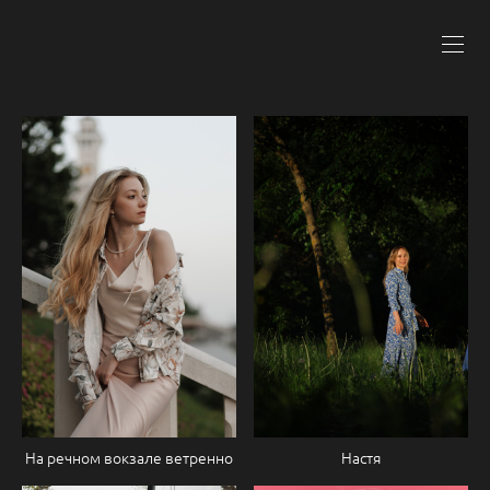
На речном вокзале ветренно
Настя