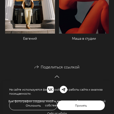
Евгений
Маша в студии
Поделиться ссылкой
На сайте используются файлы cookie для работы сайта и анализа
посещаемости.
Все фотографии созданы мной и являются моей интеллектуальной
собственностью.
Отклонить
Принять
Сайт от
wfolio